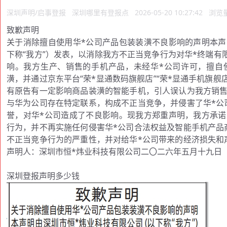
深圳声明/启事登报
深圳哪里有登报点
2026-05-20 10:27:42
浏览量
致歉声明
关于消除擅自使用华*公司产品包装装潢不良影响的声明本声
下称“我方”）发表，以消除我方不正当竞争行为对华*终端有限
响。我方生产、销售的手机产品，未经华*公司许可，擅自
潢，并通过京东平台“荣*显通数码旗舰店”“荣*显通手机旗舰
有原告有一定影响商品装潢的智能手机，引人误认为我方销售
与华为公司存在特定联系，构成不正当竞争，并侵害了华*公
誉，对华*公司造成了不良影响。现我方郑重声明，我方承诺
行为，并不再实施任何侵害华*公司合法权益及智能手机产品
不正当竞争行为的严重性，并对给华*公司带来的经济损失和
声明人：深圳市恒*炜业科技有限公司二〇二六年五月十九日
深圳登报声明多少钱