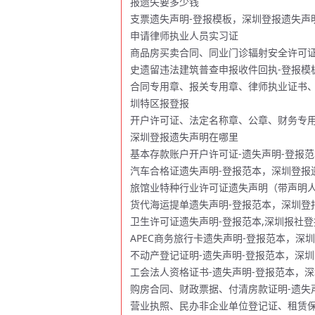
报遗失要多少钱
支票遗失声明-登报模板，深圳登报遗失声
申请律师执业人员实习证
商品房买卖合同、同业门诊辐射安全许可
史遗留违法建筑普查申报收件回执-登报模
合同专用章、报关专用章、律师执业证书、
圳特区报登报
开户许可证、法定名称章、公章、财务专用
深圳登报遗失声明在哪里
基本存款账户开户许可证-遗失声明-登报
汽车合格证遗失声明-登报范本，深圳登报
旅馆业特种行业许可证遗失声明（带声明人
货代海运提单遗失声明-登报范本，深圳登
卫生许可证遗失声明-登报范本,深圳报社
APEC商务旅行卡遗失声明-登报范本，深
不动产登记证明-遗失声明-登报范本，深
工会法人资格证书-遗失声明-登报范本，
购房合同、财政票据、付清房款证明-遗失
营业执照、民办非企业单位登记证、租赁保