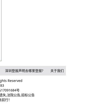
深圳登报声明去哪里登报?
关于我们
ts Reserved
83
17091684号
遗失,法院公告,招标公告
诚信前行！