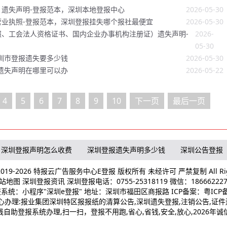
遗失声明-登报范本，深圳本地登报中心
2026-05-30
业执照-登报范本，深圳登报挂失哪个报社最便宜
2026-05-30
、工会法人资格证书、国内企业办事机构注册证）遗失声明-
2026-
05-30
圳市登报遗失要多少钱
2026-05-30
遗失声明在哪里可以办
2026-05-22
4
5
6
7
8
9
10
下一页
最后一页
深圳登报声明怎么收费
深圳登报遗失声明多少钱
深圳公告登报
© 2019-2026 特报云广告服务中心E登报 版权所有 未经许可 严禁复制 All Righ
站地图
深圳登报资讯
深圳登报电话：0755-25318119 微信：186662227
系统：小程序"深圳e登报" 地址：深圳市福田区商报路 ICP备案：
粤ICP备
办理:报业集团深圳特区报报纸的清算公告,深圳遗失登报,注销公告,证件
自助登报系统办理,扫一扫，登报不用跑,省心,省钱,安全,放心,2026年