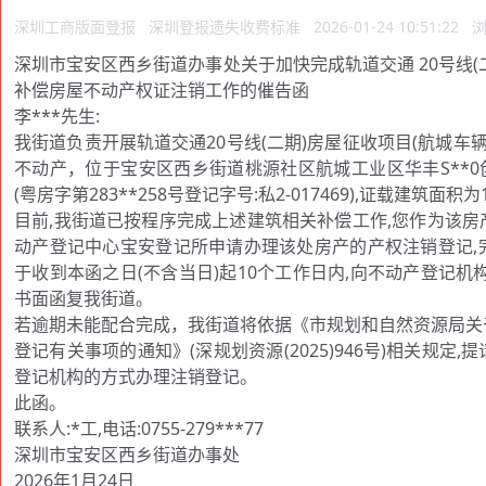
深圳工商版面登报
深圳登报遗失收费标准
2026-01-24 10:51:22
浏
深圳市宝安区西乡街道办事处关于加快完成轨道交通 20号线(二
补偿房屋不动产权证注销工作的催告函
李***先生:
我街道负责开展轨道交通20号线(二期)房屋征收项目(航城车
不动产，位于宝安区西乡街道桃源社区航城工业区华丰S**0
(粤房字第283**258号登记字号:私2-017469),证载建筑面积
目前,我街道已按程序完成上述建筑相关补偿工作,您作为该
动产登记中心宝安登记所申请办理该处房产的产权注销登记,
于收到本函之日(不含当日)起10个工作日内,向不动产登记机
书面函复我街道。
若逾期未能配合完成，我街道将依据《市规划和自然资源局关
登记有关事项的通知》(深规划资源(2025)946号)相关规
登记机构的方式办理注销登记。
此函。
联系人:*工,电话:0755-279***77
深圳市宝安区西乡街道办事处
2026年1月24日