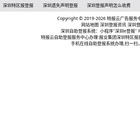
深圳特区报登报
深圳遗失声明登报
深圳登报声明怎么收费
Copyright © 2019-2026 特报云广告服
网站地图
深圳登报资讯
深圳登报
深圳自助登报系统：小程序"深圳e登报" 
特报云自助登报服务中心办理:报业集团深圳特区报报
手机在线自助登报系统办理,扫一扫，登