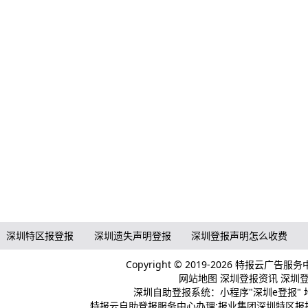
深圳特区报登报
深圳遗失声明登报
深圳登报声明怎么收费
Copyright © 2019-2026 特报云广告服
网站地图
深圳登报资讯
深圳登报
深圳自助登报系统：小程序"深圳e登报" 
特报云自助登报服务中心办理:报业集团深圳特区报报