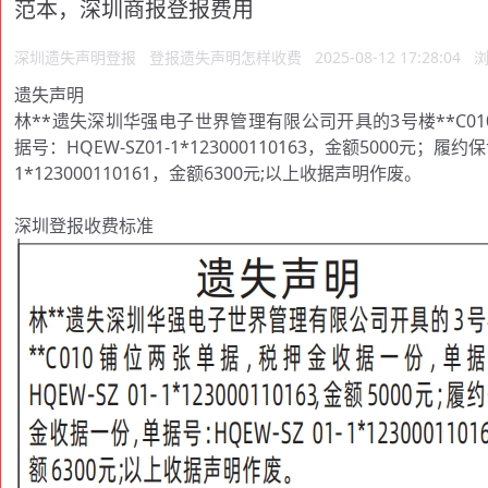
范本，深圳商报登报费用
深圳遗失声明登报
登报遗失声明怎样收费
2025-08-12 17:28:04
浏
遗失声明
林**遗失深圳华强电子世界管理有限公司开具的3号楼**C0
据号：HQEW-SZ01-1*123000110163，金额5000元；履
1*123000110161，金额6300元;以上收据声明作废。
深圳登报收费标准