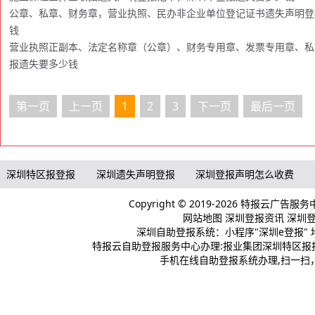
公章、私章、财务章，营业执照、民办非企业单位登记证书遗失声明登
钱
营业执照正副本、法定名称章（公章）、财务专用章、发票专用章、私
报遗失要多少钱
第一页
上一页
1
2
3
下一页
最后一页
深圳特区报登报
深圳遗失声明登报
深圳登报声明怎么收费
Copyright © 2019-2026 特报云广告服
网站地图
深圳登报资讯
深圳登报
深圳自助登报系统：小程序"深圳e登报" 
特报云自助登报服务中心办理:报业集团深圳特区报报
手机在线自助登报系统办理,扫一扫，登